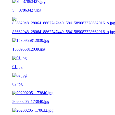
S__37863427.jpg
83662048_2806418862747440_5841589082328662016_o.jpg
1580955812039.jpg
01.jpg
02.jpg
20200205_173840.jpg