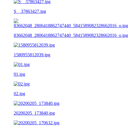
S__37863427.jpg
83662048_2806418862747440_5841589082328662016_o.jpg
1580955812039.jpg
01.jpg
02.jpg
20200205_173840.jpg