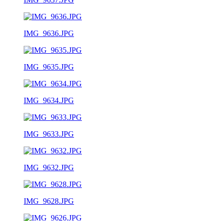
IMG_9636.JPG
IMG_9635.JPG
IMG_9634.JPG
IMG_9633.JPG
IMG_9632.JPG
IMG_9628.JPG