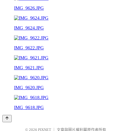
IMG_9626.JPG
IMG_9624.JPG
IMG_9622.JPG
IMG_9621.JPG
IMG_9620.JPG
IMG_9618.JPG
© 2026
PIXNET
｜
文章與圖片權利屬原作者所有