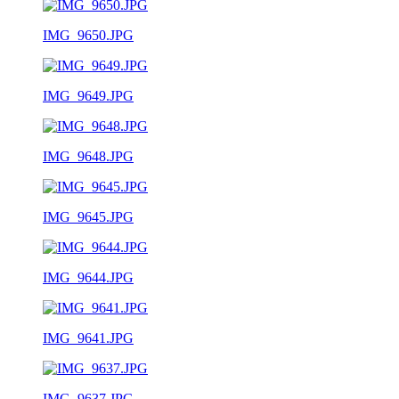
IMG_9650.JPG
IMG_9649.JPG
IMG_9648.JPG
IMG_9645.JPG
IMG_9644.JPG
IMG_9641.JPG
IMG_9637.JPG