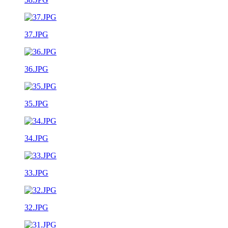
37.JPG
36.JPG
35.JPG
34.JPG
33.JPG
32.JPG