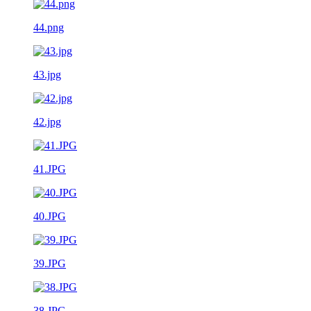
44.png
43.jpg
42.jpg
41.JPG
40.JPG
39.JPG
38.JPG