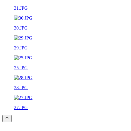
31.JPG
30.JPG
29.JPG
25.JPG
28.JPG
27.JPG