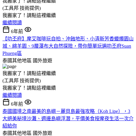
我搬家了！請點這裡繼續
(工具邦 技術提供)
我搬家了！請點這裡繼續
繼續閱讀
6年前
【叻丕府】摩艾咖啡玩自拍、沖蝕地形、小清新芳香蠟燭園山
城、綿羊園、9層瀑布大自然探險，帶你簡單玩遍叻丕府Suan
Phueng區
泰國其他地區
國外旅遊
我搬家了！請點這裡繼續
(工具邦 技術提供)
我搬家了！請點這裡繼續
繼續閱讀
6年前
泰國國境之南最美的島嶼－麗貝島最強攻略（Koh Lipe），3
大絕美秘境沙灘、週邊島嶼浮潛，平價美食按摩夜生活一次介
紹給你
泰國其他地區
國外旅遊