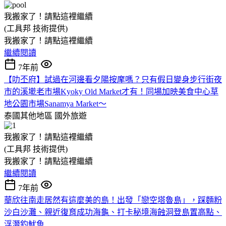
我搬家了！請點這裡繼續
(工具邦 技術提供)
我搬家了！請點這裡繼續
繼續閱讀
7年前
【叻丕府】試過在河邊看夕陽按摩嗎？只有假日變身步行街夜
市的溪墘老市場Kyoky Old Market才有！同場加映美食中心草
地公園市場Sanamya Market～
泰國其他地區
國外旅遊
我搬家了！請點這裡繼續
(工具邦 技術提供)
我搬家了！請點這裡繼續
繼續閱讀
7年前
華欣往南走居然有這麼美的島！出發「戀空塔魯島」，踩麵粉
沙白沙灘、親近復育成功海龜、打卡秘境海蝕洞登島置高點、
浮潛釣魷魚