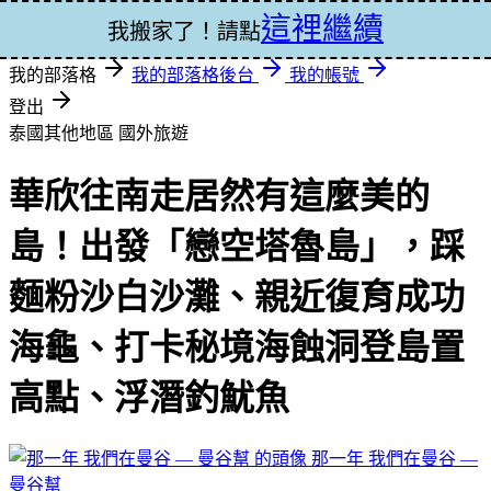
這裡繼續
登入
我搬家了！請點
我的部落格
我的部落格後台
我的帳號
登出
泰國其他地區
國外旅遊
華欣往南走居然有這麼美的
島！出發「戀空塔魯島」，踩
麵粉沙白沙灘、親近復育成功
海龜、打卡秘境海蝕洞登島置
高點、浮潛釣魷魚
那一年 我們在曼谷 —
曼谷幫