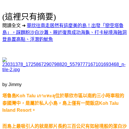
(這裡只有摘要)
閱讀全文 ➜
華欣往南走居然有這麼美的島！出發「戀空塔魯
島」，踩麵粉沙白沙灘、親近復育成功海龜、打卡秘境海蝕洞
登島置高點、浮潛釣魷魚
by Jimmy
塔魯島Koh Talu
เกาะทะลุ
位於華欣市區以南約三小時車程的
泰國灣中，是屬於私人小島，島上僅有一間飯店Koh Talu
Island Resort。
而島上最吸引人的就是那片長約三百公尺有如秘境般的潔白沙